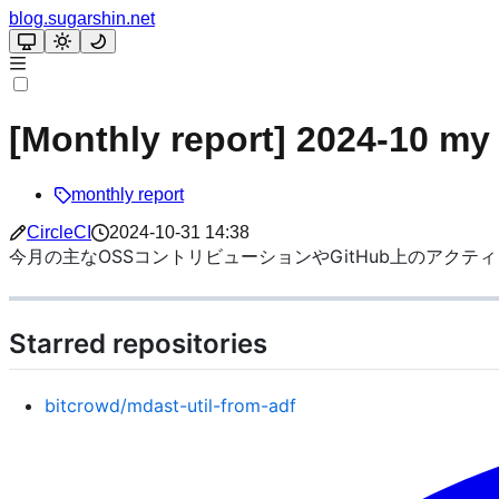
blog.sugarshin.net
[Monthly report] 2024-10 my 
monthly report
CircleCI
2024-10-31 14:38
今月の主なOSSコントリビューションやGitHub上のアクテ
Starred repositories
bitcrowd/mdast-util-from-adf