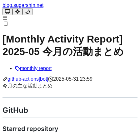
blog.sugarshin.net
[Monthly Activity Report]
2025-05 今月の活動まとめ
monthly report
github-actions[bot]
2025-05-31 23:59
今月の主な活動まとめ
GitHub
Starred repository