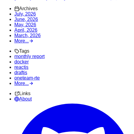
Archives
July, 2026
June, 2026
May, 2026
April, 2026
March, 2026
More...
Tags
monthly report
docker
reactjs
draftjs
oneteam-rte
More...
Links
About