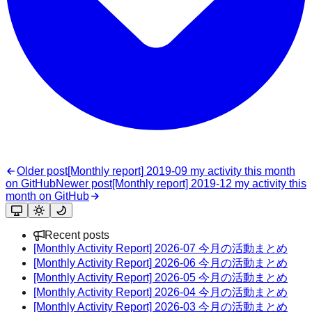
Older post
[Monthly report] 2019-09 my activity this month
on GitHub
Newer post
[Monthly report] 2019-12 my activity this
month on GitHub
Recent posts
[Monthly Activity Report] 2026-07 今月の活動まとめ
[Monthly Activity Report] 2026-06 今月の活動まとめ
[Monthly Activity Report] 2026-05 今月の活動まとめ
[Monthly Activity Report] 2026-04 今月の活動まとめ
[Monthly Activity Report] 2026-03 今月の活動まとめ