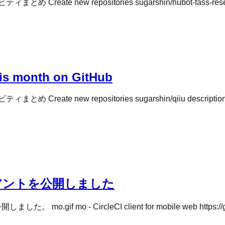
new repositories sugarshin/hubot-fass-reservat
this month on GitHub
ew repositories sugarshin/qiiu description: nul
クライアントを公開しました
 mo - CircleCI client for mobile web https://git