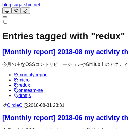
blog.sugarshin.net
Entries tagged with "
redux
"
[Monthly report] 2018-08 my activity 
今月の主なOSSコントリビューションやGitHub上のアクティビティまとめ Create 
monthly report
micro
redux
oneteam-rte
draftjs
CircleCI
2018-08-31 23:31
[Monthly report] 2018-06 my activity 