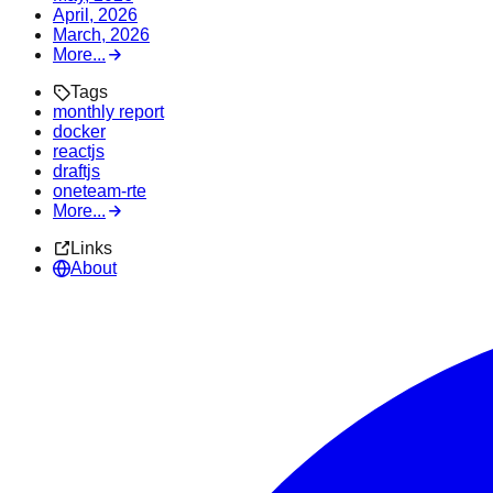
April, 2026
March, 2026
More...
Tags
monthly report
docker
reactjs
draftjs
oneteam-rte
More...
Links
About