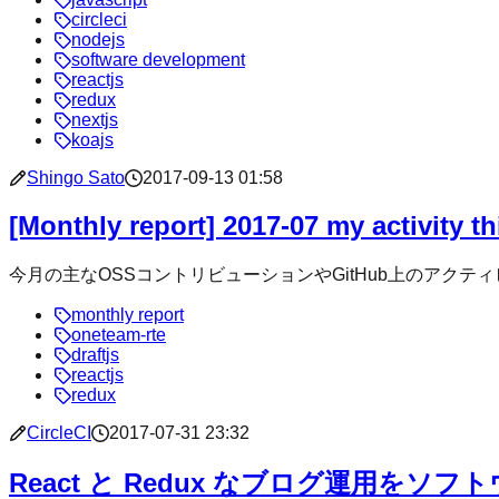
circleci
nodejs
software development
reactjs
redux
nextjs
koajs
Shingo Sato
2017-09-13 01:58
[Monthly report] 2017-07 my activity 
今月の主なOSSコントリビューションやGitHub上のアクティビティまとめ Create 
monthly report
oneteam-rte
draftjs
reactjs
redux
CircleCI
2017-07-31 23:32
React と Redux なブログ運用をソ