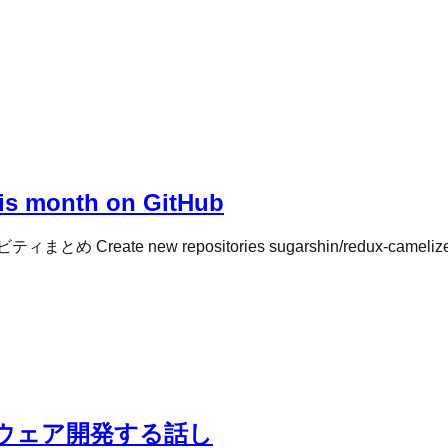
this month on GitHub
new repositories sugarshin/redux-camelize des
フトウェア開発する話し